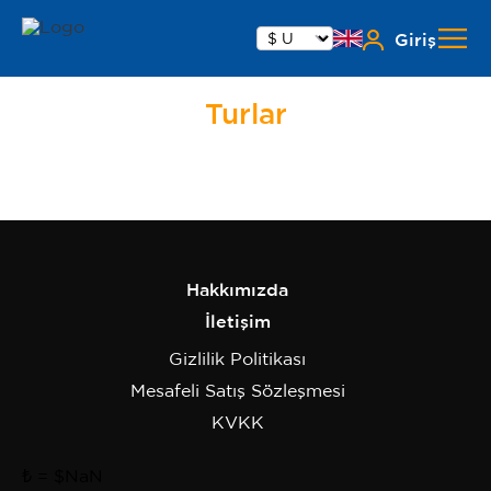
Giriş
Turlar
Hakkımızda
İletişim
Gizlilik Politikası
Mesafeli Satış Sözleşmesi
KVKK
₺
= $
NaN